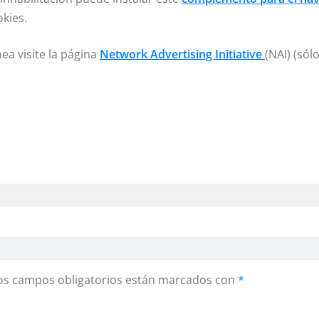
okies.
ea visite la página
Network Advertising Initiative
(NAI) (sól
os campos obligatorios están marcados con
*