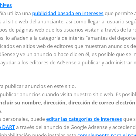
hl=es
ía utiliza una
publicidad basada en intereses
que permite a
s al sitio web del anunciante, así como llegar al usuario se
tipos de páginas web que los usuarios visitan a través de la
 lo añaden a la categoría de interés “amantes del deporte”.
blicados en sitios web de editores que muestran anuncios 
AdSense y ve un anuncio o hace clic en él, es posible que s
a ayudar a los editores de AdSense a publicar y administrar 
 publicar anuncios en este sitio.
 publicar anuncios cuando visita nuestro sitio web. Es posi
incluir su nombre, dirección, dirección de correo electró
s.
es personales, puede
editar las categorías de intereses
que s
de DART
a través del anuncio de Google Adsense y accediendo 
inhabilitación puede instalar este
complemento para el na