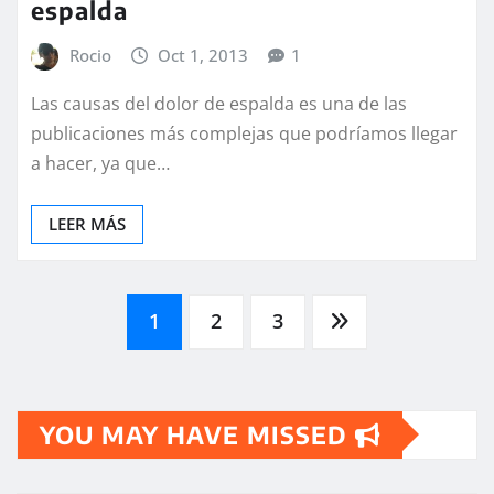
espalda
Rocio
Oct 1, 2013
1
Las causas del dolor de espalda es una de las
publicaciones más complejas que podríamos llegar
a hacer, ya que…
LEER MÁS
Paginación
1
2
3
de
YOU MAY HAVE MISSED
entradas