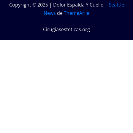
Copyright © 2025 | Dolor Espalda Y Cuello
|
Seattle
News
de
ThemeArile
Cirugiasesteticas.org