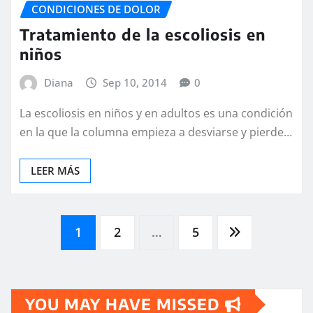
CONDICIONES DE DOLOR
Tratamiento de la escoliosis en
niños
Diana
Sep 10, 2014
0
La escoliosis en niños y en adultos es una condición
en la que la columna empieza a desviarse y pierde…
LEER MÁS
Paginación
1
2
…
5
de
YOU MAY HAVE MISSED