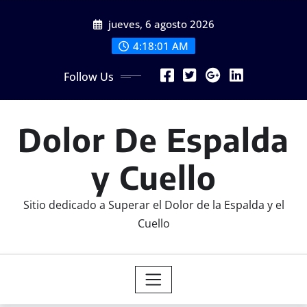
Skip
jueves, 6 agosto 2026
to
content
4:18:03 AM
Follow Us
Dolor De Espalda
y Cuello
Sitio dedicado a Superar el Dolor de la Espalda y el
Cuello