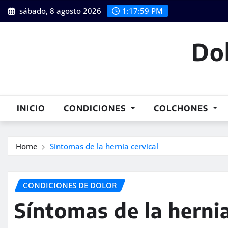
Skip
sábado, 8 agosto 2026
1:18:00 PM
to
content
Dol
INICIO
CONDICIONES
COLCHONES
Home
Síntomas de la hernia cervical
CONDICIONES DE DOLOR
Síntomas de la hernia